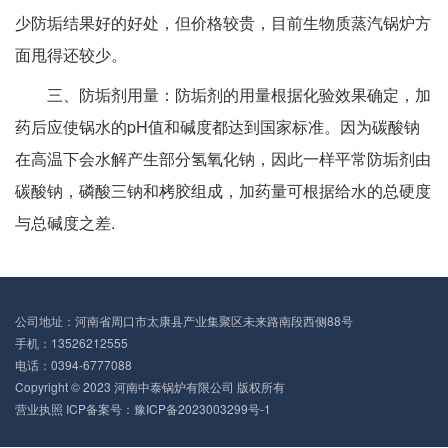
少防垢结果好的好处，但价格较贵，目前生物质蒸汽锅炉方
面甩得还较少。
三、防垢剂用量：防垢剂的用量根据化验效果确定，加
药后应使锅水的pH值和碱度都达到国家标准。因为碳酸钠
在高温下会水解产生部分氢氧化钠，因此一样平常防垢剂由
碳酸钠，磷酸三钠和栲胶组成，加药量可根据给水的总硬度
与总碱度之差.
公司地址：河南省周口市太康县产业集聚区未来路南段西侧88号
手机：13526212555
电话：0394-6777088
Copyright © 2023 河南中泰锅炉有限公司 版权所有
营业执照
ICP备案号：豫ICP备2023003299号-1