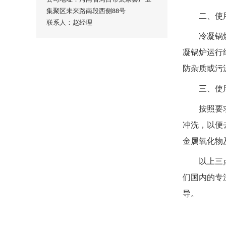
集聚区未来路南段西侧88号
二、使用
联系人：赵经理
冷凝锅炉*
凝锅炉运行
防杂质或污
三、使用
按照要求维
冲洗，以便
金属氧化物
以上三点注
们国内的专
导。